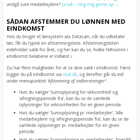
undgå sure medarbejdere?
Ja tak – ring mig gerne op →
SÅDAN AFSTEMMER DU LØNNEN MED
EINDKOMST
Hvis du bruger et lønsystem ala DataLøn, når du udbetaler
løn, får du typisk en afstemningsliste. Afstemningslisten
indeholder saldi for året, og her kan du se, hvilke feltnumre i
eIndkomst beløbene er indlæst i.
Du har flere muligheder for at se dine saldi i eIndkomst. Først
logger du på eIndkomst via
skat.dk
, og derefter går du ind
under menupunktet
’Afstemning af indberetninger’
:
Hvis du vælger ’Sumoplysning for virksomhed’ og
’afregningsperiode fra’, kan du se de samlede
oplysninger for virksomheden for en given periode.
Hvis du vælger ’Sumoplysning pr. medarbejder’, ’Alle
medarbejdere’ og ‘afregningsperiode fra’, kan du se de
samlede oplysninger pr. medarbejder for en given
periode.
Hvis du vælger ’Sumoplysning pr. medarbejder’, ’Specifik