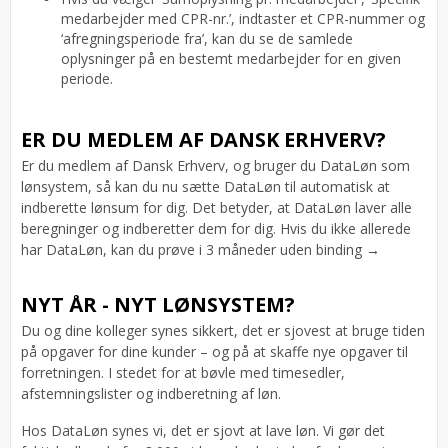
medarbejder med CPR-nr.’, indtaster et CPR-nummer og
‘afregningsperiode fra’, kan du se de samlede
oplysninger på en bestemt medarbejder for en given
periode.
ER DU MEDLEM AF DANSK ERHVERV?
Er du medlem af Dansk Erhverv, og bruger du DataLøn som
lønsystem, så kan du nu sætte DataLøn til automatisk at
indberette lønsum for dig. Det betyder, at DataLøn laver alle
beregninger og indberetter dem for dig. Hvis du ikke allerede
har DataLøn, kan du prøve i 3 måneder uden binding →
NYT ÅR - NYT LØNSYSTEM?
Du og dine kolleger synes sikkert, det er sjovest at bruge tiden
på opgaver for dine kunder – og på at skaffe nye opgaver til
forretningen. I stedet for at bøvle med timesedler,
afstemningslister og indberetning af løn.
Hos DataLøn synes vi, det er sjovt at lave løn. Vi gør det