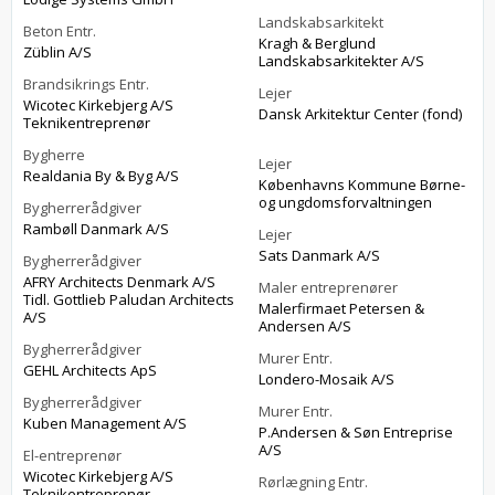
Landskabsarkitekt
Beton Entr.
Kragh & Berglund
Züblin A/S
Landskabsarkitekter A/S
Brandsikrings Entr.
Lejer
Wicotec Kirkebjerg A/S
Dansk Arkitektur Center (fond)
Teknikentreprenør
Bygherre
Lejer
Realdania By & Byg A/S
Københavns Kommune Børne-
og ungdomsforvaltningen
Bygherrerådgiver
Rambøll Danmark A/S
Lejer
Sats Danmark A/S
Bygherrerådgiver
AFRY Architects Denmark A/S
Maler entreprenører
Tidl. Gottlieb Paludan Architects
Malerfirmaet Petersen &
A/S
Andersen A/S
Bygherrerådgiver
Murer Entr.
GEHL Architects ApS
Londero-Mosaik A/S
Bygherrerådgiver
Murer Entr.
Kuben Management A/S
P.Andersen & Søn Entreprise
A/S
El-entreprenør
Wicotec Kirkebjerg A/S
Rørlægning Entr.
Teknikentreprenør