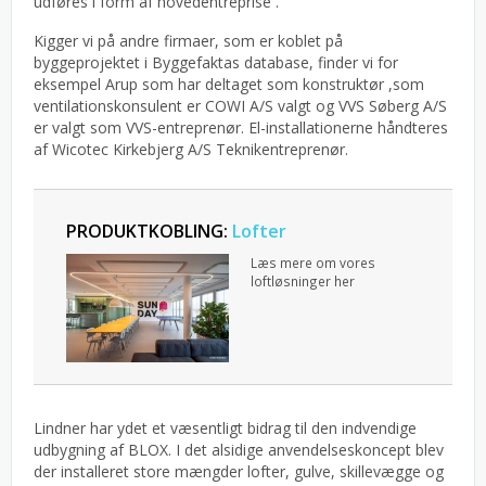
udføres i form af hovedentreprise .
Kigger vi på andre firmaer, som er koblet på
byggeprojektet i Byggefaktas database, finder vi for
eksempel Arup som har deltaget som konstruktør ,som
ventilationskonsulent er COWI A/S valgt og VVS Søberg A/S
er valgt som VVS-entreprenør. El-installationerne håndteres
af Wicotec Kirkebjerg A/S Teknikentreprenør.
PRODUKTKOBLING:
Lofter
Læs mere om vores
loftløsninger her
Lindner har ydet et væsentligt bidrag til den indvendige
udbygning af BLOX. I det alsidige anvendelseskoncept blev
der installeret store mængder lofter, gulve, skillevægge og