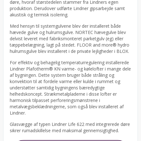
døre, hvoraf størstedelen stammer fra Lindners egen
produktion. Derudover udførte Lindner gipsarbejde samt
akustisk og termisk isolering.
Med hensyn til systemgulvene blev der installeret både
hævede gulve og hulrumsgulve. NORTEC hævegulve blev
delvist leveret med fabriksmonteret parketgulv (eg) eller
tæppebelægning, lagt på stedet. FLOOR and more® hydro
hulrumsgulve blev installeret i de private lejligheder i BLOX.
For effektiv og behagelig temperaturregulering installerede
Lindner Plafotherm® KN varme- og kølelofter i mange dele
af bygningen. Dette system bruger både stråling og
konvektion til at fordele varme eller kulde i rummet og
understøtter samtidig bygningens bæredygtige
helhedskoncept. Strækmetalpladerne i disse lofter er
harmonisk tilpasset perforeringsmønstrene i
metalvægsbeklædningerne, som også blev installeret af
Lindner.
Glasvægge af typen Lindner Life 622 med integrerede døre
sikrer rumadskillelse med maksimal gennemsigtighed.