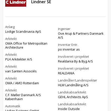
Lindner SE
Anlæg
Ingeniør
Lodige Scandinavia ApS
Ove Arup & Partners Danmark
A/S
Arkitekt
OMA Office for Metropolitan
Inventar Entr.
Architecture
po inventar as
Arkitekt
Involveret i projektet
PLH Arkitekter A/S
Realdania By & Byg A/S
Arkitekt
Involveret i projektet
van Santen Associés
REALDANIA
Arkitekt
Landmåler/Landinspektør
OMA / AMO Rotterdam
HLM Landmåling A/S
Arkitekt
Landskabsarkitekt
C.F. Møller Danmark A/S
GEHL Architects ApS
København
Landskabsarkitekt
Automatik
Inside Outside
Lödige Systems GmbH