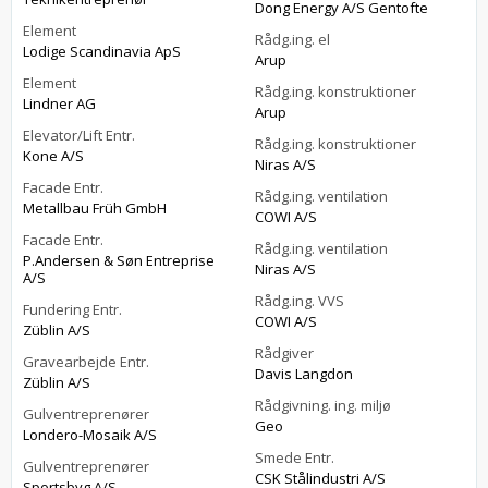
Dong Energy A/S Gentofte
Element
Rådg.ing. el
Lodige Scandinavia ApS
Arup
Element
Rådg.ing. konstruktioner
Lindner AG
Arup
Elevator/Lift Entr.
Rådg.ing. konstruktioner
Kone A/S
Niras A/S
Facade Entr.
Rådg.ing. ventilation
Metallbau Früh GmbH
COWI A/S
Facade Entr.
Rådg.ing. ventilation
P.Andersen & Søn Entreprise
Niras A/S
A/S
Rådg.ing. VVS
Fundering Entr.
COWI A/S
Züblin A/S
Rådgiver
Gravearbejde Entr.
Davis Langdon
Züblin A/S
Rådgivning. ing. miljø
Gulventreprenører
Geo
Londero-Mosaik A/S
Smede Entr.
Gulventreprenører
CSK Stålindustri A/S
Sportsbyg A/S