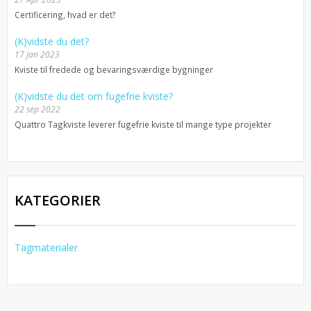
Certificering, hvad er det?
(K)vidste du det?
17 jan 2023
Kviste til fredede og bevaringsværdige bygninger
(K)vidste du det om fugefrie kviste?
22 sep 2022
Quattro Tagkviste leverer fugefrie kviste til mange type projekter
KATEGORIER
Tagmaterialer