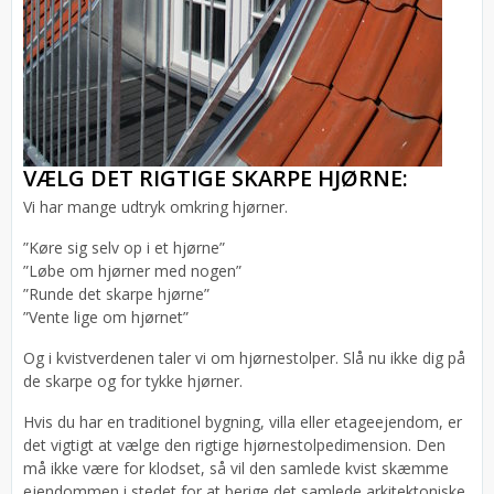
VÆLG DET RIGTIGE SKARPE HJØRNE:
Vi har mange udtryk omkring hjørner.
”Køre sig selv op i et hjørne”
”Løbe om hjørner med nogen”
”Runde det skarpe hjørne”
”Vente lige om hjørnet”
Og i kvistverdenen taler vi om hjørnestolper. Slå nu ikke dig på
de skarpe og for tykke hjørner.
Hvis du har en traditionel bygning, villa eller etageejendom, er
det vigtigt at vælge den rigtige hjørnestolpedimension. Den
må ikke være for klodset, så vil den samlede kvist skæmme
ejendommen i stedet for at berige det samlede arkitektoniske