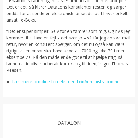
LønAdministration og indtaster timeantallet pr. medarbejder.
Det er det. Så klarer DataLøns konsulenter resten og sørger
endda for at sende en elektronisk lønseddel ud til hver enkelt
ansat i e-Boks.
”Det er super simpelt. Selv for en tømrer som mig. Og hvis jeg
kommer til at lave en fejl – det sker jo – så får jeg en sød mail
retur, hvor en konsulent spørger, om det nu også kan være
rigtigt, at en ansat skal have udbetalt 7000 og ikke 70 timer
eksempelvis. På den måde er de gode til at hjælpe mig, så
lønnen altid bliver udbetalt korrekt og til tiden,” siger Thomas
Reesen.
►
Læs mere om dine fordele med LønAdministration her
DATALØN