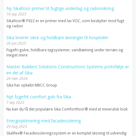
Ny Sikafloor-primer til fugtige underlag og radonsikring
16 sep 2025
Sikafloor® P922 er en primer med lav VOC, som beskytter mod fugt
og radon
Sika leverer sikre og holdbare løsninger til hospitaler
26 jun 2025
Fugefri gulve, holdbare tagsystemer, vandtætning under terræn og
meget mere
Master Builders Solutions Constructions Systems portefølje er
en del af Sika
26 mar 2024
Sika har opkøbt MBCC Group
Nyt fugefrit comfort gulv fra Sika
7 sep 2023
Nu kan du få det populære Sika Comfortfloor® med et mineralsk look
Energioptimering med facadeisolering
29 Aug 2023
Skalflex® Facadeisoleringssystem er en komplet løsning til udvendig