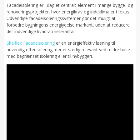
Facadeisolering er i dag et centralt element i mange bygge- og
renoveringsprojekter, hvor energikrav og indeklima er i fokus.
Udvendige facadeisoleringssystemer gør det muligt at
forbedre bygningens energiydelse markant, uden at reducere
det indvendige kvadratmeterantal.
Skalflex Facadeisolering
er en energieffektiv løsning til
udvendig efterisolering, der er særlig relevant ved ældre huse
med begrænset isolering eller til nybyggeri.