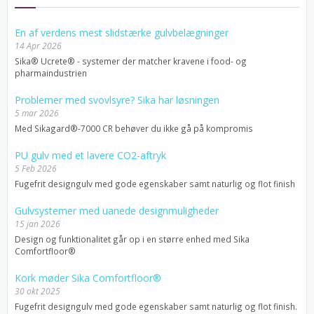
En af verdens mest slidstærke gulvbelægninger
14 Apr 2026
Sika® Ucrete® - systemer der matcher kravene i food- og
pharmaindustrien
Problemer med svovlsyre? Sika har løsningen
5 mar 2026
Med Sikagard®-7000 CR behøver du ikke gå på kompromis
PU gulv med et lavere CO2-aftryk
5 Feb 2026
Fugefrit designgulv med gode egenskaber samt naturlig og flot finish
Gulvsystemer med uanede designmuligheder
15 jan 2026
Design og funktionalitet går op i en større enhed med Sika
Comfortfloor®
Kork møder Sika Comfortfloor®
30 okt 2025
Fugefrit designgulv med gode egenskaber samt naturlig og flot finish.