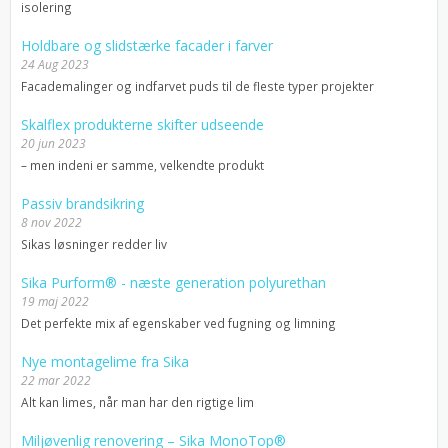
isolering
Holdbare og slidstærke facader i farver
24 Aug 2023
Facademalinger og indfarvet puds til de fleste typer projekter
Skalflex produkterne skifter udseende
20 jun 2023
– men indeni er samme, velkendte produkt
Passiv brandsikring
8 nov 2022
Sikas løsninger redder liv
Sika Purform® - næste generation polyurethan
19 maj 2022
Det perfekte mix af egenskaber ved fugning og limning
Nye montagelime fra Sika
22 mar 2022
Alt kan limes, når man har den rigtige lim
Miljøvenlig renovering – Sika MonoTop®