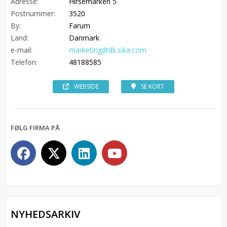
Adresse:
Hirsemarken 5
Postnummer:
3520
By:
Farum
Land:
Danmark
e-mail:
marketing@dk.sika.com
Telefon:
48188585
WEBSIDE
SE KORT
FØLG FIRMA PÅ
NYHEDSARKIV