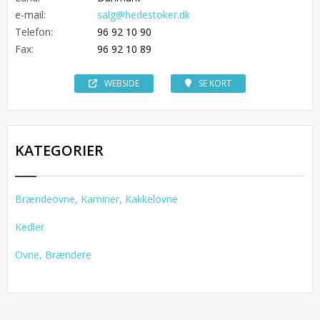
e-mail:
salg@hedestoker.dk
Telefon:
96 92 10 90
Fax:
96 92 10 89
WEBSIDE
SE KORT
KATEGORIER
Brændeovne, Kaminer, Kakkelovne
Kedler
Ovne, Brændere