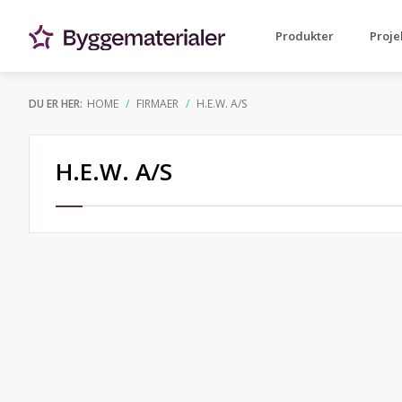
Produkter
Proje
DU ER HER:
HOME
FIRMAER
H.E.W. A/S
H.E.W. A/S