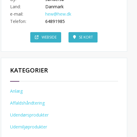
Land:
Danmark
e-mail:
hew@hew.dk
Telefon:
64891985
WEBSIDE
SE KORT
KATEGORIER
Anlæg
Affaldshåndtering
Udendørsprodukter
Udemiljøprodukter