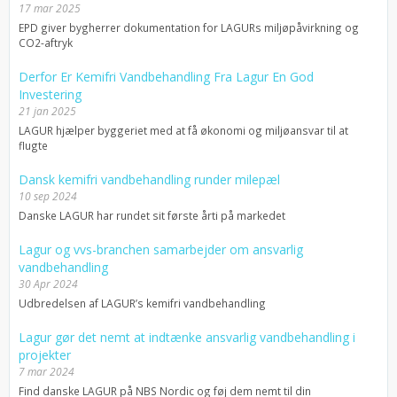
17 mar 2025
EPD giver bygherrer dokumentation for LAGURs miljøpåvirkning og
CO2-aftryk
Derfor Er Kemifri Vandbehandling Fra Lagur En God
Investering
21 jan 2025
LAGUR hjælper byggeriet med at få økonomi og miljøansvar til at
flugte
Dansk kemifri vandbehandling runder milepæl
10 sep 2024
Danske LAGUR har rundet sit første årti på markedet
Lagur og vvs-branchen samarbejder om ansvarlig
vandbehandling
30 Apr 2024
Udbredelsen af LAGUR’s kemifri vandbehandling
Lagur gør det nemt at indtænke ansvarlig vandbehandling i
projekter
7 mar 2024
Find danske LAGUR på NBS Nordic og føj dem nemt til din