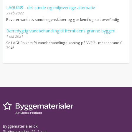
LAGUR® - det sunde og miljøvenlige alternativ
3 Feb 2022
Bevarer vandets sunde egenskaber og gør kemi og salt overflødig
Bæredygtig vandbehandling til fremtidens grønne byggeri
1 okt 2021
Se LAGURs kemifri vandbehandlingsløsning på VVS’21 messestand C-
3945
Byggematerialer.dk
Stationsparken 25, 2. sal