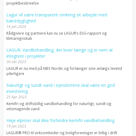
projektbeskrivelse
Lagur vil være transparent omkring sit arbejde med
bæredygtighed
16 jan 2024
Rådgivere og partnere kan nu se LAGUR’s ESG-rapport og
klimaregnskab
LAGUR: Vandbehandling, der lever længe og er nem at
integrere i projekter
30 okt 2023
LAGUR er nu med på NBS Nordic og forlænger sine anlægs levetid
yderligere
Naturligt og sundt vand i ejendomme skal være en god
investering
25 Apr 2023
Kemifri og driftsbillig vandbehandling for naturligt, sundt og
velsmagende vand
Høje elpriser skal ikke forhindre kemifri vandbehandling
19 jan 2023
LAGUR® PRO til virksomheder og boligforeninger er billig i drift