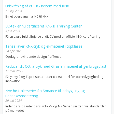
Udskiftning af et IHC-system med KNX
11 sep 2025
En let overgang fra IHC til KNX
Luxtek er nu certificeret KNX® Training Center
3 jun 2025
Få en værdifuld tilføjelse til dit CV med en officiel KNX-certificering
Tense laver KNX-tryk og el-materiel i topklasse
24 Apr 2025
Opdag prisvindende design fra Tense
Reducer dit CO₂ aftryk med Giras el materiel af genbrugsplast
11 mar 2025
E2 lysegrå og Esprit sætter stærkt eksempel for bæredygtighed og
innovation
Nye højttalerserier fra Sonance til indbygning og
udendørsmontering
29 okt 2024
Indendørs og udendørs lyd – VX og MX Serien sætter nye standarder
på markedet