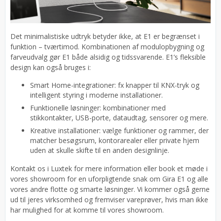
Det minimalistiske udtryk betyder ikke, at E1 er begrænset i
funktion – tværtimod. Kombinationen af modulopbygning og
farveudvalg gør E1 både alsidig og tidssvarende. E1’s fleksible
design kan også bruges i:
Smart Home-integrationer: fx knapper til KNX-tryk og
intelligent styring i moderne installationer.
Funktionelle løsninger: kombinationer med
stikkontakter, USB-porte, dataudtag, sensorer og mere.
Kreative installationer: vælge funktioner og rammer, der
matcher besøgsrum, kontorarealer eller private hjem
uden at skulle skifte til en anden designlinje.
Kontakt os i Luxtek for mere information eller book et møde i
vores showroom for en uforpligtende snak om Gira E1 og alle
vores andre flotte og smarte løsninger. Vi kommer også gerne
ud til jeres virksomhed og fremviser vareprøver, hvis man ikke
har mulighed for at komme til vores showroom.