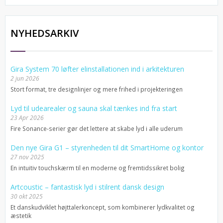
NYHEDSARKIV
Gira System 70 løfter elinstallationen ind i arkitekturen
2 jun 2026
Stort format, tre designlinjer og mere frihed i projekteringen
Lyd til udearealer og sauna skal tænkes ind fra start
23 Apr 2026
Fire Sonance-serier gør det lettere at skabe lyd i alle uderum
Den nye Gira G1 – styrenheden til dit SmartHome og kontor
27 nov 2025
En intuitiv touchskærm til en moderne og fremtidssikret bolig
Artcoustic – fantastisk lyd i stilrent dansk design
30 okt 2025
Et danskudviklet højttalerkoncept, som kombinerer lydkvalitet og
æstetik