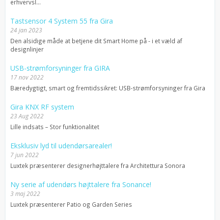
erhvervsl...
Tastsensor 4 System 55 fra Gira
24 jan 2023
Den alsidige måde at betjene dit Smart Home på - i et væld af
designlinjer
USB-strømforsyninger fra GIRA
17 nov 2022
Bæredygtigt, smart og fremtidssikret: USB-strømforsyninger fra Gira
Gira KNX RF system
23 Aug 2022
Lille indsats – Stor funktionalitet
Eksklusiv lyd til udendørsarealer!
7 jun 2022
Luxtek præsenterer designerhøjttalere fra Architettura Sonora
Ny serie af udendørs højttalere fra Sonance!
3 maj 2022
Luxtek præsenterer Patio og Garden Series