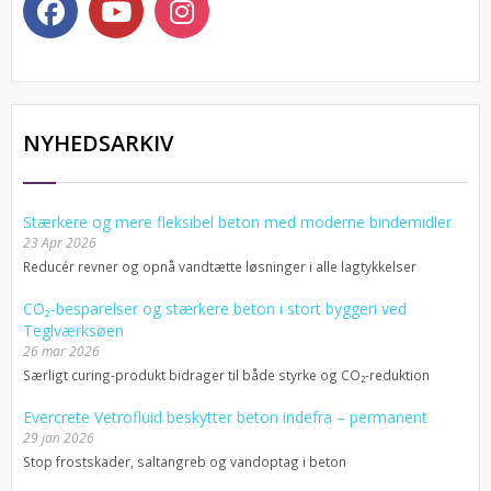
NYHEDSARKIV
Stærkere og mere fleksibel beton med moderne bindemidler
23 Apr 2026
Reducér revner og opnå vandtætte løsninger i alle lagtykkelser
CO₂-besparelser og stærkere beton i stort byggeri ved
Teglværksøen
26 mar 2026
Særligt curing-produkt bidrager til både styrke og CO₂-reduktion
Evercrete Vetrofluid beskytter beton indefra – permanent
29 jan 2026
Stop frostskader, saltangreb og vandoptag i beton