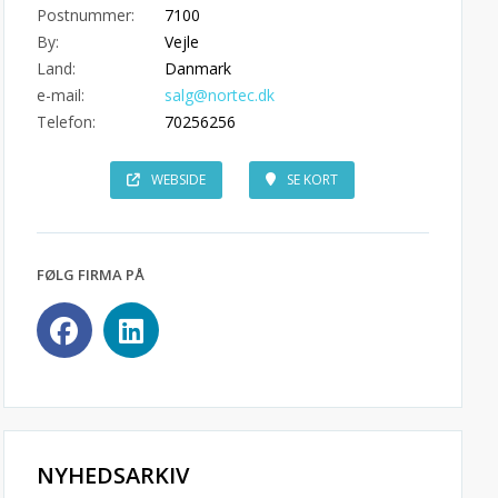
Postnummer:
7100
By:
Vejle
Land:
Danmark
e-mail:
salg@nortec.dk
Telefon:
70256256
WEBSIDE
SE KORT
FØLG FIRMA PÅ
NYHEDSARKIV