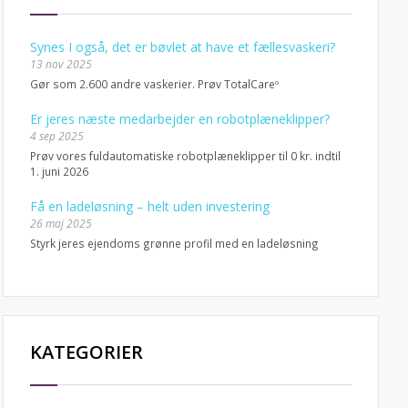
Synes I også, det er bøvlet at have et fællesvaskeri?
13 nov 2025
Gør som 2.600 andre vaskerier. Prøv TotalCareº
Er jeres næste medarbejder en robotplæneklipper?
4 sep 2025
Prøv vores fuldautomatiske robotplæneklipper til 0 kr. indtil
1. juni 2026
Få en ladeløsning – helt uden investering
26 maj 2025
Styrk jeres ejendoms grønne profil med en ladeløsning
KATEGORIER