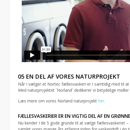
05 EN DEL AF VORES NATURPROJEKT
Når I vælger et Nortec fællesvaskeri er I samtidig med til a
Med naturprojektet ´Norland´ dedikerer vi betydelige midler
Læs mere om vores Norland naturprojekt
her
.
FÆLLESVASKERIER ER EN VIGTIG DEL AF EN GRØNN
Nu kender I de 5 gode grunde til at vælge fællesvaskeriet – 
samlet vores mange års erfaring inden for vaskeridrift i én