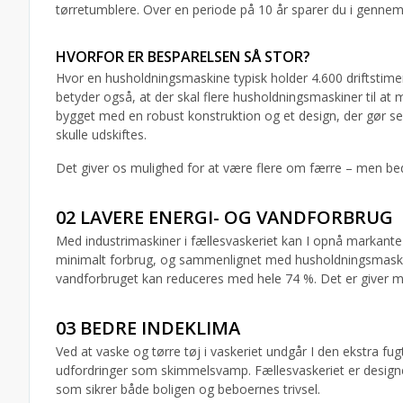
tørretumblere. Over en periode på 10 år sparer du i gennemsn
HVORFOR ER BESPARELSEN SÅ STOR?
Hvor en husholdningsmaskine typisk holder 4.600 driftstimer,
betyder også, at der skal flere husholdningsmaskiner til at
bygget med en robust konstruktion og et design, der gør ser
skulle udskiftes.
Det giver os mulighed for at være flere om færre – men be
02 LAVERE ENERGI- OG VANDFORBRUG
Med industrimaskiner i fællesvaskeriet kan I opnå markante
minimalt forbrug, og sammenlignet med husholdningsmaski
vandforbruget kan reduceres med hele 74 %. Det er giver m
03 BEDRE INDEKLIMA
Ved at vaske og tørre tøj i vaskeriet undgår I den ekstra fug
udfordringer som skimmelsvamp. Fællesvaskeriet er designe
som sikrer både boligen og beboernes trivsel.