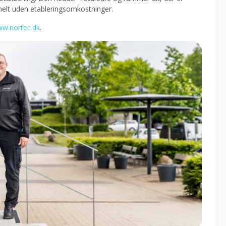
helt uden etableringsomkostninger.
w.nortec.dk
.