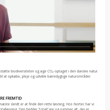
t støtte biodiversiteten og øge CO₂-optaget i den danske natur.
 til at opkøbe, pleje og udvikle bæredygtige naturområder.
ERE FREMTID
næste skridt er at finde den rette løsning. Hos Nortec har vi
 totalløsning. Den hedder TotalCare og rummer alt, der er