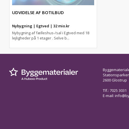
UDVIDELSE AF BOTILBUD
Nybygning | Egtved | 32 mio.kr
Nybygning af fælleshus-/sal i Egtved med 18
lejligheder på 1 etager . Selve b...
Byggematerial
Stationsparken 
2600 Glostrup
Tlf.: 7025 3031
E-mail:
info@by