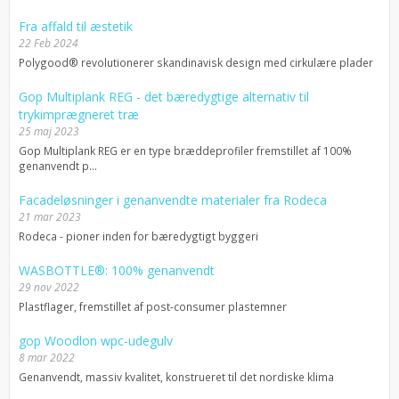
Fra affald til æstetik
22 Feb 2024
Polygood® revolutionerer skandinavisk design med cirkulære plader
Gop Multiplank REG - det bæredygtige alternativ til
trykimprægneret træ
25 maj 2023
Gop Multiplank REG er en type bræddeprofiler fremstillet af 100%
genanvendt p...
Facadeløsninger i genanvendte materialer fra Rodeca
21 mar 2023
Rodeca - pioner inden for bæredygtigt byggeri
WASBOTTLE®: 100% genanvendt
29 nov 2022
Plastflager, fremstillet af post-consumer plastemner
gop Woodlon wpc-udegulv
8 mar 2022
Genanvendt, massiv kvalitet, konstrueret til det nordiske klima