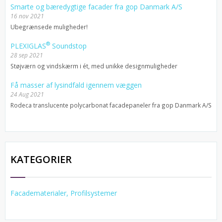
Smarte og bæredygtige facader fra gop Danmark A/S
16 nov 2021
Ubegrænsede muligheder!
®
PLEXIGLAS
Soundstop
28 sep 2021
Støjværn og vindskærm i ét, med unikke designmuligheder
Få masser af lysindfald igennem væggen
24 Aug 2021
Rodeca translucente polycarbonat facadepaneler fra gop Danmark A/S
KATEGORIER
Facadematerialer, Profilsystemer