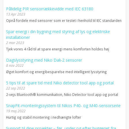
Pålidelig PIR sensorrækkevidde med IEC 63180
13 Apr 2023
Opnå fordele med sensorer som er testet i henhold til IEC standarden
Spar energi i din bygning med styring af lys og elektriske
installationer
2 mar 2023
Tjek vores 4 råd til at spare energi mens komforten holdes høj
Dagslysstyring med Niko Dali-2 sensorer
8 nov 2022
Øget komfort og energibesparelse med intelligent lysstyring
5 tips til at spare tid med Niko detector tool app og portal
22 sep 2022
2-vejs Bluetooth® kommunikation, Niko Detector tool app og portal
SnapFit-monteringssystem til Nikos P40- og M40-sensorserie
19 maj 2022
Hurtig og stabil montering i nedhængte lofter
Support til dine projekter – før, under og efter byggeriet fra