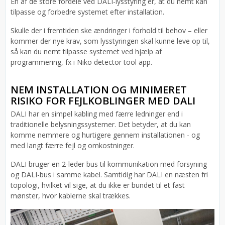
En af de store fordele ved DALI-lysstyring er, at du nemt kan
tilpasse og forbedre systemet efter installation.
Skulle der i fremtiden ske ændringer i forhold til behov – eller
kommer der nye krav, som lysstyringen skal kunne leve op til,
så kan du nemt tilpasse systemet ved hjælp af
programmering, fx i Niko detector tool app.
NEM INSTALLATION OG MINIMERET
RISIKO FOR FEJLKOBLINGER MED DALI
DALI har en simpel kabling med færre ledninger end i
traditionelle belysningssystemer. Det betyder, at du kan
komme nemmere og hurtigere gennem installationen - og
med langt færre fejl og omkostninger.
DALI bruger en 2-leder bus til kommunikation med forsyning
og DALI-bus i samme kabel. Samtidig har DALI en næsten fri
topologi, hvilket vil sige, at du ikke er bundet til et fast
mønster, hvor kablerne skal trækkes.