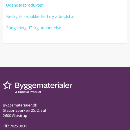
Udendørsprodukter
Beskyttelse, sikkerhed og arbejdstøj
Rådgivning, IT og uddannelse
Byggematerialer.dk
Stationsparken 25, 2. sal
2600 Glostrup
Tlf.: 7025 3031