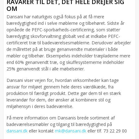
RÅVARER TIL DET, DET HELE DREJER SIG
OM
Dansani har naturligvis også fokus på at få mere
bæredygtighed ind i selve møblerne og tilbehøret. Sidste år
opnåede de PEFC-sporbarheds-certificering, som støtter
bæredygtig skovforvaltning globalt ved at indkøbe PEFC-
certificeret træ til badeværelsesmøblerne. Derudover arbejder
de målrettet på at bruge genanvendte materialer i både
møbler og tilbehør. Eksempelvis indeholder træpladerne mere
end 60% genanvendt træ, og skuffesystemerne indeholder
25% genanvendt stål i alle møbelserier.
Dansani viser vejen for, hvordan virksomheder kan tage
ansvar for miljøet gennem hele deres værdikæde, fra
produktion til færdigt produkt. Dette gør dem til en stærk
leverandør for dem, der ønsker at kombinere stil og
miljøhensyn i deres badeværelse.
Få mere information om Dansanis brede sortiment af
badeværelsesmøbler og tilgang til bæredygtighed på
dansani.dk
eller kontakt
mk@dansani.dk
eller tlf. 73 22 29 00