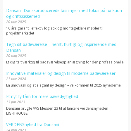
Dansani: Danskproducerede løsninger med fokus på funktion
og driftssikkerhed
20 nov 2025
10 års garanti, effektiv logistik og montageklare møbler til
projektmarkedet
Tegn dit badeværelse – nemt, hurtigt og inspirerende med
Dansani
20 maj 2025
Et digitalt værktøj til badeværelsesplanlægning for den professionelle
Innovative materialer og design til moderne badeværelser
21 nov 2024
En unik vask og et elegant ny design – velkommen til 2025 nyhederne
Et nyt fyrtårn for mere bæredygtighed
13 jun 2023
Dansani brugte VVS Messen 23 til at lancere verdensnyheden
LIGHTHOUSE
VERDENSnyhed fra Dansani
24 maj 2023