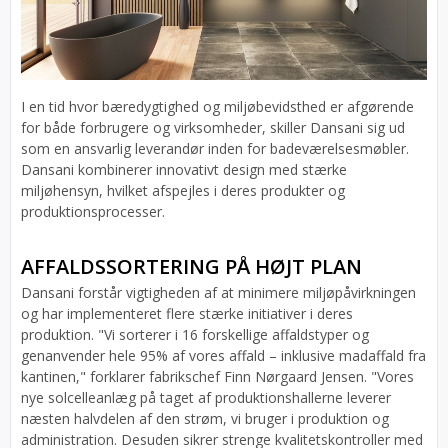
I en tid hvor bæredygtighed og miljøbevidsthed er afgørende
for både forbrugere og virksomheder, skiller Dansani sig ud
som en ansvarlig leverandør inden for badeværelsesmøbler.
Dansani kombinerer innovativt design med stærke
miljøhensyn, hvilket afspejles i deres produkter og
produktionsprocesser.
AFFALDSSORTERING PÅ HØJT PLAN
Dansani forstår vigtigheden af at minimere miljøpåvirkningen
og har implementeret flere stærke initiativer i deres
produktion. "Vi sorterer i 16 forskellige affaldstyper og
genanvender hele 95% af vores affald – inklusive madaffald fra
kantinen," forklarer fabrikschef Finn Nørgaard Jensen. "Vores
nye solcelleanlæg på taget af produktionshallerne leverer
næsten halvdelen af den strøm, vi bruger i produktion og
administration. Desuden sikrer strenge kvalitetskontroller med