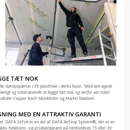
GGE TÆT NOK
le dampspærrer i PE plastfolie i deres huse.
”Med den øgede
keligt og tidskrævende at bygge tæt nok, og derfor var tiden
 udtaler Casper Bach Munkholm og Martin Madsen.
NING MED EN ATTRAKTIV GARANTI
. DAFA ExFoil er en del af DAFA AirStop System®, der er en
v funktions -og produktgaranti på henholdsvis 15 eller 30