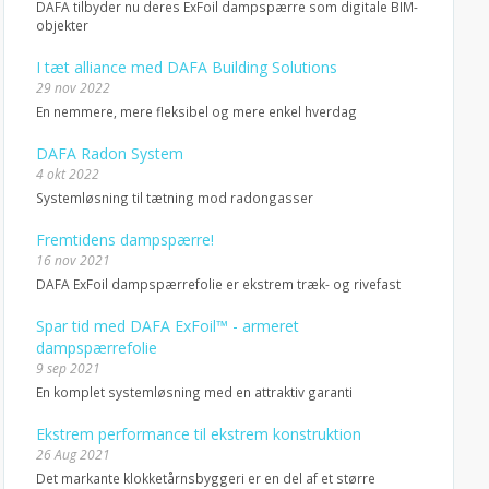
DAFA tilbyder nu deres ExFoil dampspærre som digitale BIM-
objekter
I tæt alliance med DAFA Building Solutions
29 nov 2022
En nemmere, mere fleksibel og mere enkel hverdag
DAFA Radon System
4 okt 2022
Systemløsning til tætning mod radongasser
Fremtidens dampspærre!
16 nov 2021
DAFA ExFoil dampspærrefolie er ekstrem træk- og rivefast
Spar tid med DAFA ExFoil™ - armeret
dampspærrefolie
9 sep 2021
En komplet systemløsning med en attraktiv garanti
Ekstrem performance til ekstrem konstruktion
26 Aug 2021
Det markante klokketårnsbyggeri er en del af et større