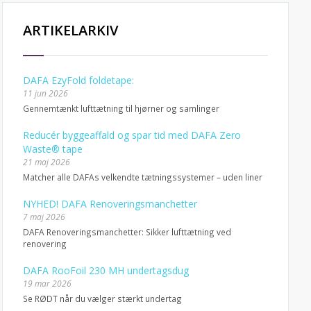
ARTIKELARKIV
DAFA EzyFold foldetape:
11 jun 2026
Gennemtænkt lufttætning til hjørner og samlinger
Reducér byggeaffald og spar tid med DAFA Zero
Waste® tape
21 maj 2026
Matcher alle DAFAs velkendte tætningssystemer – uden liner
NYHED! DAFA Renoveringsmanchetter
7 maj 2026
DAFA Renoveringsmanchetter: Sikker lufttætning ved
renovering
DAFA RooFoil 230 MH undertagsdug
19 mar 2026
Se RØDT når du vælger stærkt undertag