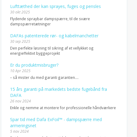
Lufttæthed der kan sprayes, fuges og pensles
30 okt 2025
Flydende spraybar dampspærre, til de svære
dampspærretætninger
DAFAs patenterede rør- og kabelmanchetter
30 sep 2025
Den perfekte løsning til sikring af et vellykket og
energieffektivt byggeprojekt
Er du produktmisbruger?
10 Apr 2025
– så mister du med garanti garantien….
15 års garanti på markedets bedste fugebånd fra
DAFA
26 nov 2024
Enkle og nemme at montere for professionelle håndværkere
Spar tid med Dafa ExFoil™ - dampspærre med
armeringsnet
5 nov 2024