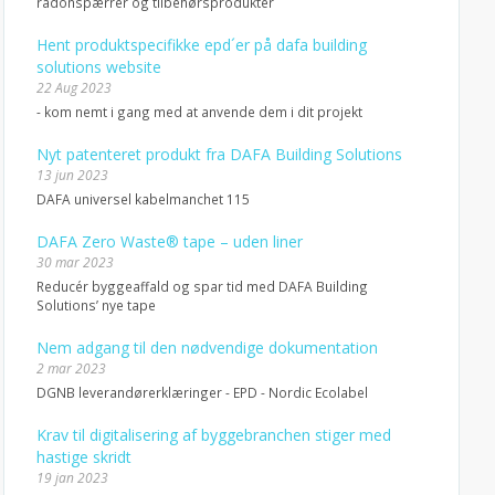
radonspærrer og tilbehørsprodukter
Hent produktspecifikke epd´er på dafa building
solutions website
22 Aug 2023
- kom nemt i gang med at anvende dem i dit projekt
Nyt patenteret produkt fra DAFA Building Solutions
13 jun 2023
DAFA universel kabelmanchet 115
DAFA Zero Waste® tape – uden liner
30 mar 2023
Reducér byggeaffald og spar tid med DAFA Building
Solutions’ nye tape
Nem adgang til den nødvendige dokumentation
2 mar 2023
DGNB leverandørerklæringer - EPD - Nordic Ecolabel
Krav til digitalisering af byggebranchen stiger med
hastige skridt
19 jan 2023