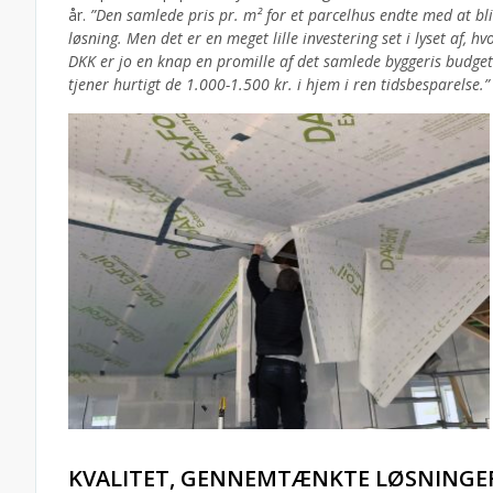
år.
”Den samlede pris pr. m² for et parcelhus endte med at b
løsning. Men det er en meget lille investering set i lyset af,
DKK er jo en knap en promille af det samlede byggeris budge
tjener hurtigt de 1.000-1.500 kr. i hjem i ren tidsbesparelse.”
KVALITET, GENNEMTÆNKTE LØSNINGE