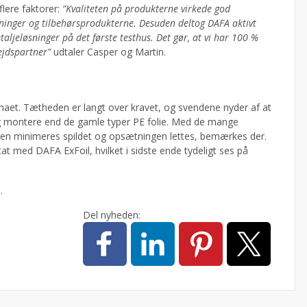
lere faktorer:
”Kvaliteten på produkterne virkede god
inger og tilbehørsprodukterne. Desuden deltog DAFA aktivt
aljeløsninger på det første testhus. Det gør, at vi har 100 %
ejdspartner”
udtaler Casper og Martin.
G
 firmaet. Tætheden er langt over kravet, og svendene nyder af at
og montere end de gamle typer PE folie. Med de mange
ren minimeres spildet og opsætningen lettes, bemærkes der.
t med DAFA ExFoil, hvilket i sidste ende tydeligt ses på
.
Del nyheden: