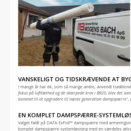
VANSKELIGT OG TIDSKRÆVENDE AT BY
I mange år har de, som så mange andre, anvendt traditionel
fokus på lufttæthed og de skærpede krav i BR20, blev det vans
kommet til at opgradere til næste generation dampspærre”
,
EN KOMPLET DAMPSPÆRRE-SYSTEMLØS
Valget faldt på DAFA ExFoil™ dampspærre med armeringsnet
komplet dampspærre-systemløsning med en særdeles attrakti