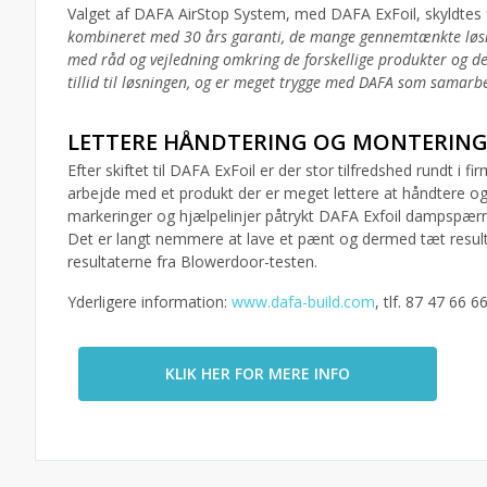
Valget af DAFA AirStop System, med DAFA ExFoil, skyldtes f
kombineret med 30 års garanti, de mange gennemtænkte løsn
med råd og vejledning omkring de forskellige produkter og det
tillid til løsningen, og er meget trygge med DAFA som samarb
LETTERE HÅNDTERING OG MONTERIN
Efter skiftet til DAFA ExFoil er der stor tilfredshed rundt i
arbejde med et produkt der er meget lettere at håndtere 
markeringer og hjælpelinjer påtrykt DAFA Exfoil dampspær
Det er langt nemmere at lave et pænt og dermed tæt resulta
resultaterne fra Blowerdoor-testen.
Yderligere information:
www.dafa-build.com
, tlf. 87 47 66 66
KLIK HER FOR MERE INFO