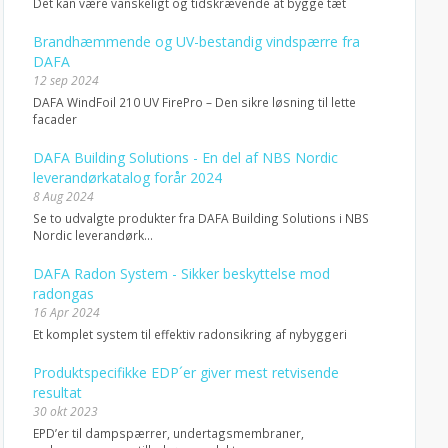
Det kan være vanskeligt og tidskrævende at bygge tæt
Brandhæmmende og UV-bestandig vindspærre fra
DAFA
12 sep 2024
DAFA WindFoil 210 UV FirePro – Den sikre løsning til lette
facader
DAFA Building Solutions - En del af NBS Nordic
leverandørkatalog forår 2024
8 Aug 2024
Se to udvalgte produkter fra DAFA Building Solutions i NBS
Nordic leverandørk...
DAFA Radon System - Sikker beskyttelse mod
radongas
16 Apr 2024
Et komplet system til effektiv radonsikring af nybyggeri
Produktspecifikke EDP´er giver mest retvisende
resultat
30 okt 2023
EPD’er til dampspærrer, undertagsmembraner,