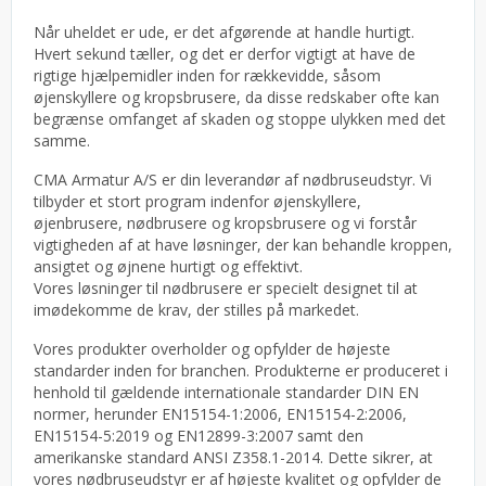
Når uheldet er ude, er det afgørende at handle hurtigt.
Hvert sekund tæller, og det er derfor vigtigt at have de
rigtige hjælpemidler inden for rækkevidde, såsom
øjenskyllere og kropsbrusere, da disse redskaber ofte kan
begrænse omfanget af skaden og stoppe ulykken med det
samme.
CMA Armatur A/S er din leverandør af nødbruseudstyr. Vi
tilbyder et stort program indenfor øjenskyllere,
øjenbrusere, nødbrusere og kropsbrusere og vi forstår
vigtigheden af at have løsninger, der kan behandle kroppen,
ansigtet og øjnene hurtigt og effektivt.
Vores løsninger til nødbrusere er specielt designet til at
imødekomme de krav, der stilles på markedet.
Vores produkter overholder og opfylder de højeste
standarder inden for branchen. Produkterne er produceret i
henhold til gældende internationale standarder DIN EN
normer, herunder EN15154-1:2006, EN15154-2:2006,
EN15154-5:2019 og EN12899-3:2007 samt den
amerikanske standard ANSI Z358.1-2014. Dette sikrer, at
vores nødbruseudstyr er af højeste kvalitet og opfylder de