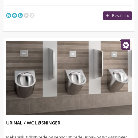
Bestil info
URINAL / WC LØSNINGER
Mekanisk, tidsstyrede og sensor styrede urinal- og WC-løsninger