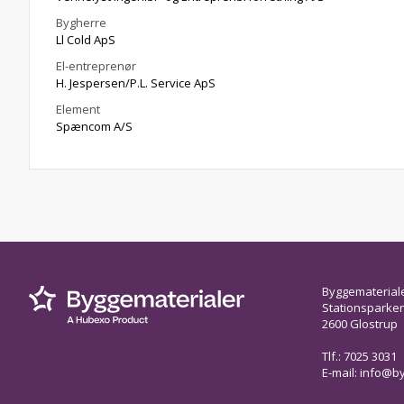
Bygherre
Ll Cold ApS
El-entreprenør
H. Jespersen/P.L. Service ApS
Element
Spæncom A/S
Byggematerial
Stationsparken 
2600 Glostrup
Tlf.: 7025 3031
E-mail:
info@by