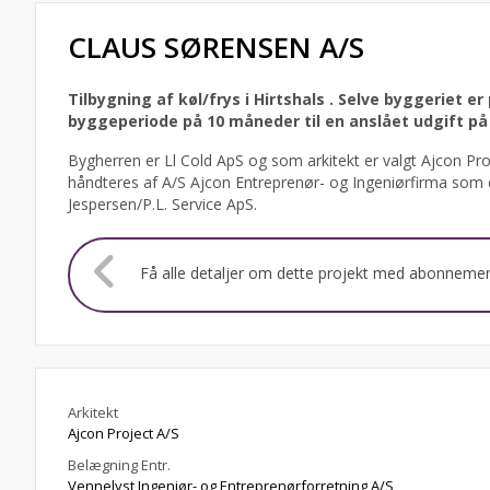
CLAUS SØRENSEN A/S
Tilbygning af køl/frys i Hirtshals .
Selve byggeriet e
byggeperiode på 10 måneder til en anslået udgift på 
Bygherren er Ll Cold ApS og som arkitekt er valgt Ajcon Pro
håndteres af A/S Ajcon Entreprenør- og Ingeniørfirma som er 
Jespersen/P.L. Service ApS.
Få alle detaljer om dette projekt med abonneme
Arkitekt
Ajcon Project A/S
Belægning Entr.
Vennelyst Ingeniør- og Entreprenørforretning A/S