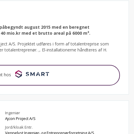
r påbegyndt august 2015 med en beregnet
40 mio.kr med et brutto areal på 6000 m².
ject A/S.
Projektet udføres i form af totalentreprise som
totalentreprenør. ,. El-installationerne håndteres af H.
nt hos
Ingeniør
Ajcon Project A/S
Jord/kloak Entr.
Vennelyst Ingeniør- og Entreprenørforretning A/S