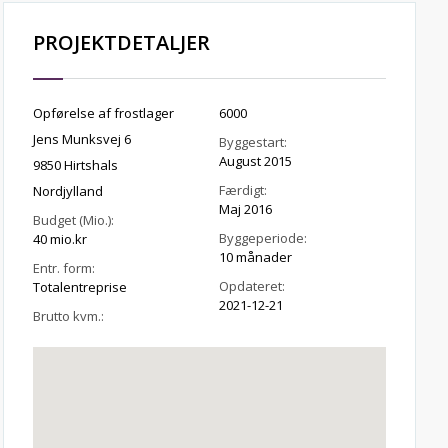
PROJEKTDETALJER
Opførelse af frostlager
6000
Jens Munksvej 6
Byggestart:
August 2015
9850 Hirtshals
Færdigt:
Nordjylland
Maj 2016
Budget (Mio.):
Byggeperiode:
40 mio.kr
10 månader
Entr. form:
Opdateret:
Totalentreprise
2021-12-21
Brutto kvm.: