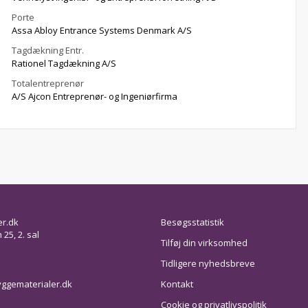
Porte
Assa Abloy Entrance Systems Denmark A/S
Tagdækning Entr.
Rationel Tagdækning A/S
Totalentreprenør
A/S Ajcon Entreprenør- og Ingeniørfirma
er.dk
Besøgsstatistik
25, 2. sal
Tilføj din virksomhed
Tidligere nyhedsbreve
ggematerialer.dk
Kontakt
Cookie og privatlivspolitik