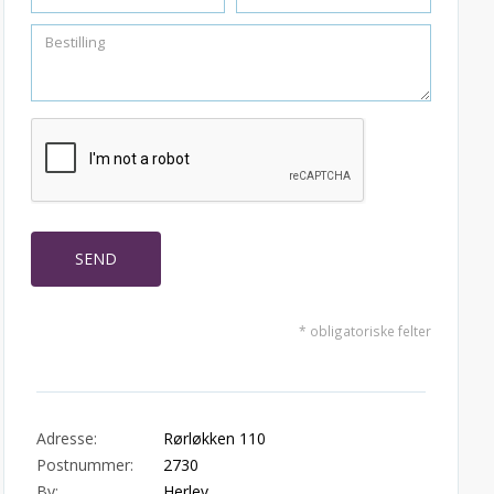
* obligatoriske felter
Adresse:
Rørløkken 110
Postnummer:
2730
By:
Herlev