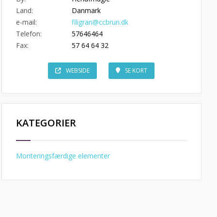
Land:
Danmark
e-mail:
filigran@ccbrun.dk
Telefon:
57646464
Fax:
57 64 64 32
WEBSIDE
SE KORT
KATEGORIER
Monteringsfærdige elementer