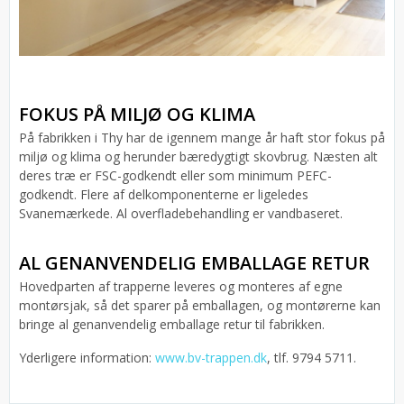
FOKUS PÅ MILJØ OG KLIMA
På fabrikken i Thy har de igennem mange år haft stor fokus på
miljø og klima og herunder bæredygtigt skovbrug. Næsten alt
deres træ er FSC-godkendt eller som minimum PEFC-
godkendt. Flere af delkomponenterne er ligeledes
Svanemærkede. Al overfladebehandling er vandbaseret.
AL GENANVENDELIG EMBALLAGE RETUR
Hovedparten af trapperne leveres og monteres af egne
montørsjak, så det sparer på emballagen, og montørerne kan
bringe al genanvendelig emballage retur til fabrikken.
Yderligere information:
www.bv-trappen.dk
, tlf. 9794 5711.