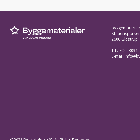
Byggematerial
Stationsparken 
2600 Glostrup
Tlf.: 7025 3031
E-mail:
info@by
©2026 Byggefakta A/S. All Rights Reserved.