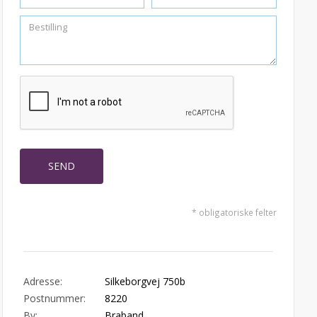
* obligatoriske felter
Adresse:
Silkeborgvej 750b
Postnummer:
8220
By:
Braband