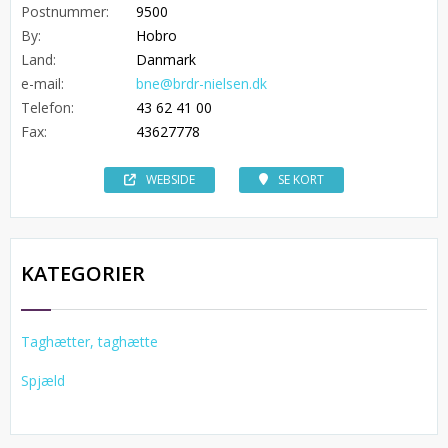
Postnummer:
9500
By:
Hobro
Land:
Danmark
e-mail:
bne@brdr-nielsen.dk
Telefon:
43 62 41 00
Fax:
43627778
WEBSIDE
SE KORT
KATEGORIER
Taghætter, taghætte
Spjæld