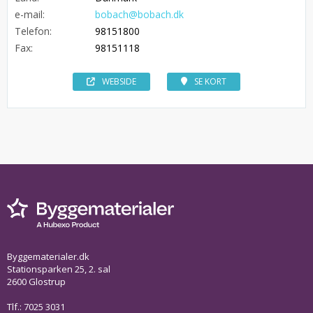
e-mail:
bobach@bobach.dk
Telefon:
98151800
Fax:
98151118
WEBSIDE
SE KORT
Byggematerialer.dk
Stationsparken 25, 2. sal
2600 Glostrup
Tlf.: 7025 3031