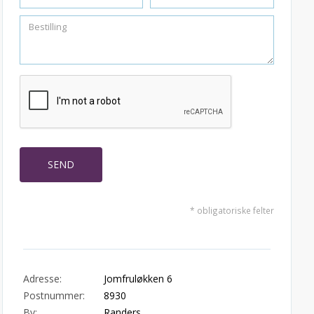
* obligatoriske felter
Adresse:
Jomfruløkken 6
Postnummer:
8930
By:
Randers