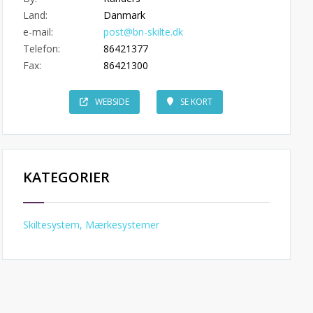
Land:
Danmark
e-mail:
post@bn-skilte.dk
Telefon:
86421377
Fax:
86421300
WEBSIDE
SE KORT
KATEGORIER
Skiltesystem, Mærkesystemer