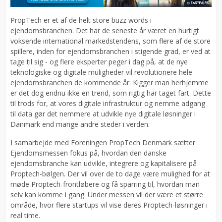
PropTech er et af de helt store buzz words i
ejendomsbranchen. Det har de seneste år været en hurtigt
voksende international markedstendens, som flere af de store
spillere, inden for ejendomsbranchen i stigende grad, er ved at
tage til sig - og flere eksperter peger i dag på, at de nye
teknologiske og digitale muligheder vil revolutionere hele
ejendomsbranchen de kommende år. Kigger man herhjemme
er det dog endnu ikke en trend, som rigtig har taget fart. Dette
til trods for, at vores digitale infrastruktur og nemme adgang
til data gør det nemmere at udvikle nye digitale løsninger i
Danmark end mange andre steder i verden.
I samarbejde med Foreningen PropTech Denmark sætter
Ejendomsmessen fokus på, hvordan den danske
ejendomsbranche kan udvikle, integrere og kapitalisere på
Proptech-bølgen. Der vil over de to dage være mulighed for at
møde Proptech-frontløbere og få sparring til, hvordan man
selv kan komme i gang. Under messen vil der være et større
område, hvor flere startups vil vise deres Proptech-løsninger i
real time.