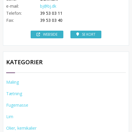
e-mail:
bj@bj.dk
Telefon:
39 53 03 11
Fax:
39 53 03 40
WEBSIDE
SE KORT
KATEGORIER
Maling
Tætning
Fugemasse
Lim
Olier, kemikalier