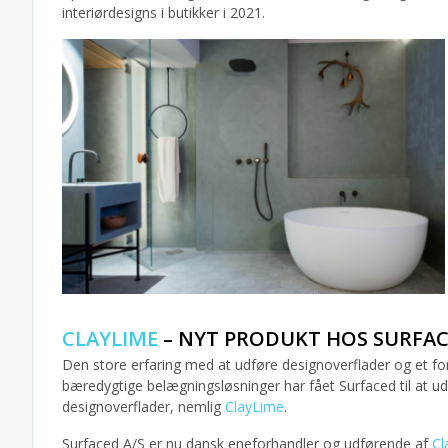
interiørdesigns i butikker i 2021.
CLAYLIME
– NYT PRODUKT HOS SURFA
Den store erfaring med at udføre designoverflader og et for
bæredygtige belægningsløsninger har fået Surfaced til at 
designoverflader, nemlig
ClayLime
.
Surfaced A/S er nu dansk eneforhandler og udførende af
Cl