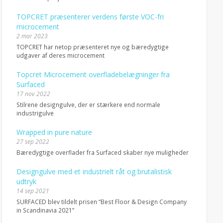
TOPCRET præsenterer verdens første VOC-fri
microcement
2 mar 2023
TOPCRET har netop præsenteret nye og bæredygtige
udgaver af deres microcement
Topcret Microcement overfladebelægninger fra
Surfaced
17 nov 2022
Stilrene designgulve, der er stærkere end normale
industrigulve
Wrapped in pure nature
27 sep 2022
Bæredygtige overflader fra Surfaced skaber nye muligheder
Designgulve med et industrielt råt og brutalistisk
udtryk
14 sep 2021
SURFACED blev tildelt prisen “Best Floor & Design Company
in Scandinavia 2021”