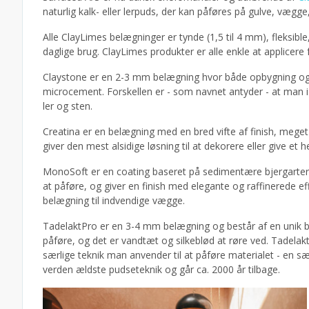
naturlig kalk- eller lerpuds, der kan påføres på gulve, væg
Alle ClayLimes belægninger er tynde (1,5 til 4 mm), fleksible
daglige brug. ClayLimes produkter er alle enkle at applicere 
Claystone er en 2-3 mm belægning hvor både opbygning o
microcement. Forskellen er - som navnet antyder - at ma
ler og sten.
Creatina er en belægning med en bred vifte af finish, mege
giver den mest alsidige løsning til at dekorere eller give et
MonoSoft er en coating baseret på sedimentære bjergarter,
at påføre, og giver en finish med elegante og raffinerede 
belægning til indvendige vægge.
TadelaktPro er en 3-4 mm belægning og består af en unik bl
påføre, og det er vandtæt og silkeblød at røre ved. Tadelak
særlige teknik man anvender til at påføre materialet - en s
verden ældste pudseteknik og går ca. 2000 år tilbage.