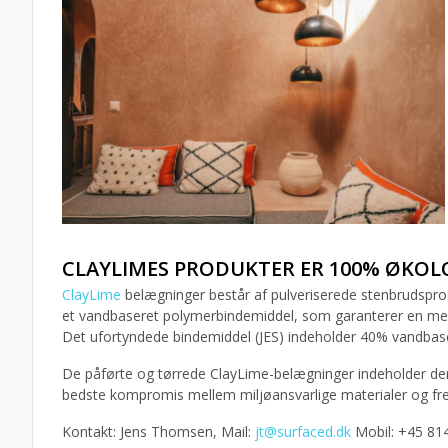
CLAYLIMES PRODUKTER ER 100% ØKOL
ClayLime
belægninger består af pulveriserede stenbrudsprod
et vandbaseret polymerbindemiddel, som garanterer en meget
Det ufortyndede bindemiddel (JES) indeholder 40% vandb
De påførte og tørrede ClayLime-belægninger indeholder de
bedste kompromis mellem miljøansvarlige materialer og 
Kontakt: Jens Thomsen, Mail:
jt@surfaced.dk
Mobil: +45 81