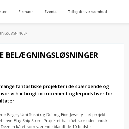
kter
Firmaer
Events
Tilføj din virksomhed
NINGSLØSNINGER
VE BELÆGNINGSLØSNINGER
d mange fantastiske projekter i de spændende og
 hvor vi har brugt microcement og lerpuds hver for
ltater.
ne Birger, Umi Sushi og Dulong Fine Jewelry – et projekt
s nye Flag Ship Store. Projektet har fået stor udenlandsk
 Dezeen kåret som værende blandt de 10 bedste