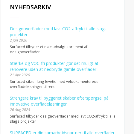
NYHEDSARKIV
Designoverflader med lavt CO2-aftryk til alle slags
projekter
2 jun 2026
Surfaced tilbyder et nøje udvalgt sortiment af
designoverflader
Stærke og VOC-fri produkter gør det muligt at
renovere uden at nedbryde gamle overflader
21 Apr 2026
Surfaced sikrer lang levetid med veldokumenterede
overfladeløsninger til reno...
Strengere krav til byggeriet skaber efterspørgsel på
innovative overfladeløsninger
26 Aug 2025
Surfaced tilbyder designoverflader med lavt CO2-aftryk til alle
slags projekter
SURFACED er din samarbejdspartner til alle overflader