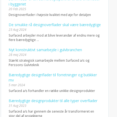
i byggeriet
20 Feb 2025
Designoverflader i højeste kvalitet med øje for detaljen
De smukke rå designoverflader skal være bæredygtige
23 Aug 2024
Surfaced arbejder mod at blive leverandør af endnu mere og
flere bæredygtige ...
Nyt konstruktivt samarbejde i gulvbranchen
28 maj 2024
Stærkt strategisk samarbejde mellem Surfaced a/s og
Perssons Gulvteknik
Bæredygtige designflader til forretninger og butikker
mv
5 mar 2024
Surfaced a/s forhandler en række unikke designprodukter
Bæredygtige designprodukter til alle typer overflader
31 Aug 2023
Surfaced a/s har gennem de seneste år transformeret en
stor del af projekterne