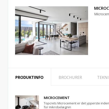
MICRO
Microceme
PRODUKTINFO
BROCHURER
TEKNI
MICROCEMENT
Topcrets Microcement er det ypperste inde
for mikrobelægnin