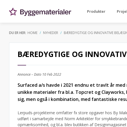
Produkter
Proje
DU ER HER:
HOME
NYHEDER
BÆREDYGTIGE OG INNOVATIVE BELÆG
BÆREDYGTIGE OG INNOVATI
Annonce – Dato
10 Feb 2022
Surfaced a/s havde i 2021 endnu et travlt år me
unikke materialer fra bl.a. Topcret og Clayworks,
sig, men også i kombination, med fantastiske resu
Lerpuds-projekterne omfatter fx store opgaver hos By Male
udført i samarbejde med Norm Arkitekter for smykkebrandet
opmærksomhed, og bl.a. blev butikken af Designmagasinet