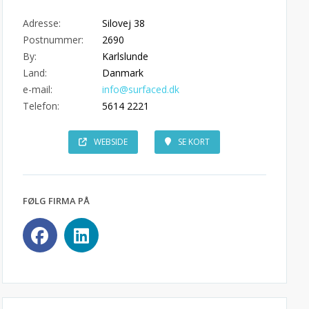
Adresse:
Silovej 38
Postnummer:
2690
By:
Karlslunde
Land:
Danmark
e-mail:
info@surfaced.dk
Telefon:
5614 2221
WEBSIDE
SE KORT
FØLG FIRMA PÅ