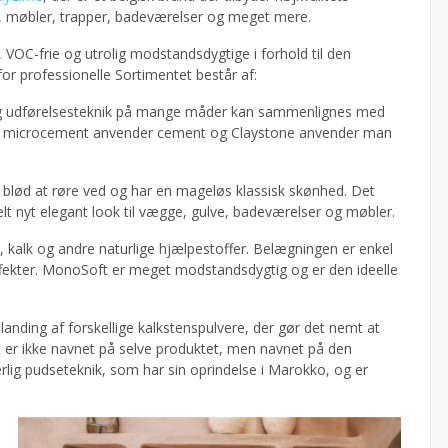
ge, møbler, trapper, badeværelser og meget mere.
, VOC-frie og utrolig modstandsdygtige i forhold til den
for professionelle Sortimentet består af:
g udførelsesteknik på mange måder kan sammenlignes med
n i microcement anvender cement og Claystone anvender man
t blød at røre ved og har en mageløs klassisk skønhed. Det
 helt nyt elegant look til vægge, gulve, badeværelser og møbler.
 kalk og andre naturlige hjælpestoffer. Belægningen er enkel
effekter. MonoSoft er meget modstandsdygtig og er den ideelle
anding af forskellige kalkstenspulvere, der gør det nemt at
t er ikke navnet på selve produktet, men navnet på den
ærlig pudseteknik, som har sin oprindelse i Marokko, og er