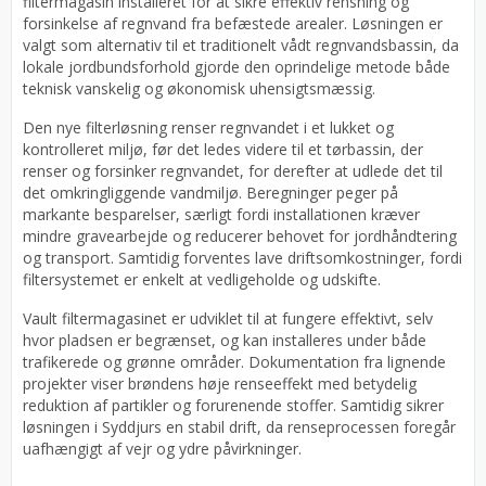
filtermagasin installeret for at sikre effektiv rensning og
forsinkelse af regnvand fra befæstede arealer. Løsningen er
valgt som alternativ til et traditionelt vådt regnvandsbassin, da
lokale jordbundsforhold gjorde den oprindelige metode både
teknisk vanskelig og økonomisk uhensigtsmæssig.
Den nye filterløsning renser regnvandet i et lukket og
kontrolleret miljø, før det ledes videre til et tørbassin, der
renser og forsinker regnvandet, for derefter at udlede det til
det omkringliggende vandmiljø. Beregninger peger på
markante besparelser, særligt fordi installationen kræver
mindre gravearbejde og reducerer behovet for jordhåndtering
og transport. Samtidig forventes lave driftsomkostninger, fordi
filtersystemet er enkelt at vedligeholde og udskifte.
Vault filtermagasinet er udviklet til at fungere effektivt, selv
hvor pladsen er begrænset, og kan installeres under både
trafikerede og grønne områder. Dokumentation fra lignende
projekter viser brøndens høje renseeffekt med betydelig
reduktion af partikler og forurenende stoffer. Samtidig sikrer
løsningen i Syddjurs en stabil drift, da renseprocessen foregår
uafhængigt af vejr og ydre påvirkninger.