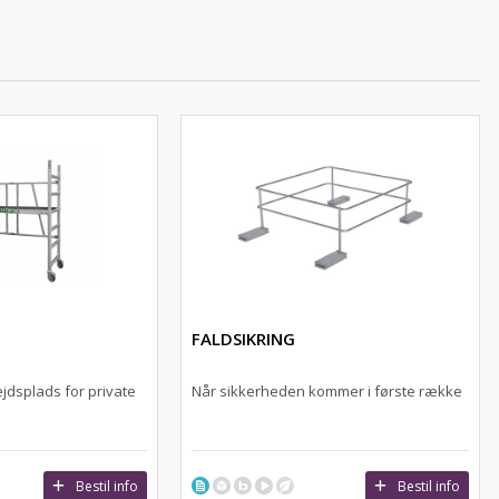
FALDSIKRING
ejdsplads for private
Når sikkerheden kommer i første række
Bestil info
Bestil info