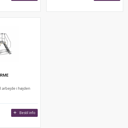
ORME
l arbejde i højden
Bestil info