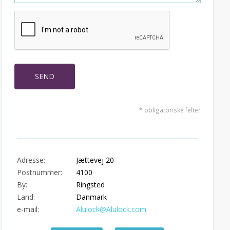
* obligatoriske felter
Adresse:
Jættevej 20
Postnummer:
4100
By:
Ringsted
Land:
Danmark
e-mail:
Alulock@Alulock.com