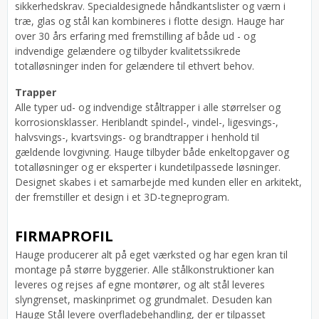
sikkerhedskrav. Specialdesignede håndkantslister og værn i
træ, glas og stål kan kombineres i flotte design. Hauge har
over 30 års erfaring med fremstilling af både ud - og
indvendige gelændere og tilbyder kvalitetssikrede
totalløsninger inden for gelændere til ethvert behov.
Trapper
Alle typer ud- og indvendige ståltrapper i alle størrelser og
korrosionsklasser. Heriblandt spindel-, vindel-, ligesvings-,
halvsvings-, kvartsvings- og brandtrapper i henhold til
gældende lovgivning. Hauge tilbyder både enkeltopgaver og
totalløsninger og er eksperter i kundetilpassede løsninger.
Designet skabes i et samarbejde med kunden eller en arkitekt,
der fremstiller et design i et 3D-tegneprogram.
FIRMAPROFIL
Hauge producerer alt på eget værksted og har egen kran til
montage på større byggerier. Alle stålkonstruktioner kan
leveres og rejses af egne montører, og alt stål leveres
slyngrenset, maskinprimet og grundmalet. Desuden kan
Hauge Stål levere overfladebehandling, der er tilpasset