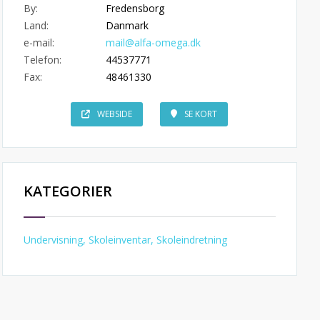
By:
Fredensborg
Land:
Danmark
e-mail:
mail@alfa-omega.dk
Telefon:
44537771
Fax:
48461330
WEBSIDE
SE KORT
KATEGORIER
Undervisning, Skoleinventar, Skoleindretning