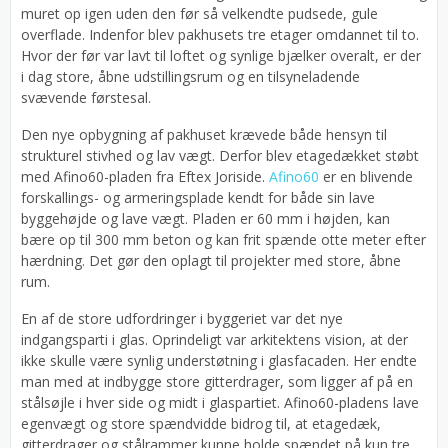
muret op igen uden den før så velkendte pudsede, gule
overflade. Indenfor blev pakhusets tre etager omdannet til to.
Hvor der før var lavt til loftet og synlige bjælker overalt, er der
i dag store, åbne udstillingsrum og en tilsyneladende
svævende førstesal.
Den nye opbygning af pakhuset krævede både hensyn til
strukturel stivhed og lav vægt. Derfor blev etagedækket støbt
med Afino60-pladen fra Eftex Joriside.
Afino60
er en blivende
forskallings- og armeringsplade kendt for både sin lave
byggehøjde og lave vægt. Pladen er 60 mm i højden, kan
bære op til 300 mm beton og kan frit spænde otte meter efter
hærdning. Det gør den oplagt til projekter med store, åbne
rum.
En af de store udfordringer i byggeriet var det nye
indgangsparti i glas. Oprindeligt var arkitektens vision, at der
ikke skulle være synlig understøtning i glasfacaden. Her endte
man med at indbygge store gitterdrager, som ligger af på en
stålsøjle i hver side og midt i glaspartiet. Afino60-pladens lave
egenvægt og store spændvidde bidrog til, at etagedæk,
gitterdrager og stålrammer kunne holde spændet på kun tre