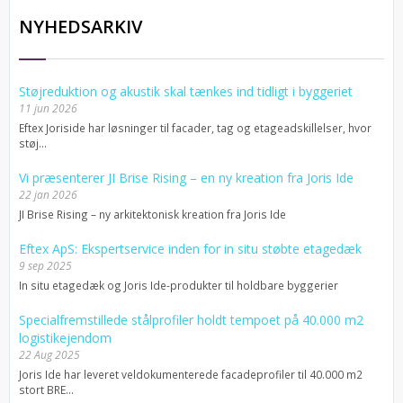
NYHEDSARKIV
Støjreduktion og akustik skal tænkes ind tidligt i byggeriet
11 jun 2026
Eftex Joriside har løsninger til facader, tag og etageadskillelser, hvor
støj...
Vi præsenterer JI Brise Rising – en ny kreation fra Joris Ide
22 jan 2026
JI Brise Rising – ny arkitektonisk kreation fra Joris Ide
Eftex ApS: Ekspertservice inden for in situ støbte etagedæk
9 sep 2025
In situ etagedæk og Joris Ide-produkter til holdbare byggerier
Specialfremstillede stålprofiler holdt tempoet på 40.000 m2
logistikejendom
22 Aug 2025
Joris Ide har leveret veldokumenterede facadeprofiler til 40.000 m2
stort BRE...