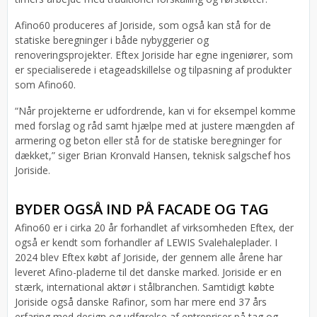
Afino60 produceres af Joriside, som også kan stå for de
statiske beregninger i både nybyggerier og
renoveringsprojekter. Eftex Joriside har egne ingeniører, som
er specialiserede i etageadskillelse og tilpasning af produkter
som Afino60.
“Når projekterne er udfordrende, kan vi for eksempel komme
med forslag og råd samt hjælpe med at justere mængden af
armering og beton eller stå for de statiske beregninger for
dækket,” siger Brian Kronvald Hansen, teknisk salgschef hos
Joriside.
BYDER OGSÅ IND PÅ FACADE OG TAG
Afino60 er i cirka 20 år forhandlet af virksomheden Eftex, der
også er kendt som forhandler af LEWIS Svalehaleplader. I
2024 blev Eftex købt af Joriside, der gennem alle årene har
leveret Afino-pladerne til det danske marked. Joriside er en
stærk, international aktør i stålbranchen. Samtidigt købte
Joriside også danske Rafinor, som har mere end 37 års
erfaring med design og udførelse af entrepriser på tag og