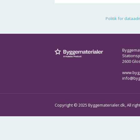
Politik for dataadm
Byggemat
Stationsp
2600 Glo
www.bygg
info@byg
Copyright © 2025
Byggematerialer.dk
, All ri