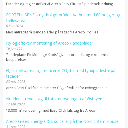
Facader og tag er udført af Areco Easy Click stålpladebeklædning
FORTEHUSENE – nyt boligområde i Aarhus med 80 boliger og
fællesareal
6 Feb 2024
Med antracitgrå pandeplader på taget fra Areco Profiles
Ny og effektiv montering af Areco Pandeplader
16 jan 2024
’Pandeplade Fix Montage Klods’ giver store tids- og økonomiske
besparelser
Øget nettoareal og reduceret CO₂-tal med tyndpladestål på
facader
23 nov 2023
Areco Easy-Clickfals minimerer CO₂-aftrykket for nybygget hus
Nutidens trend i tag til totalrenoveringen af Østbyen
12 sep 2023
13.000 m² renovering med Easy-Click fals tag fra Areco
Areco Green Energy CIGS solceller på the Nordic Barn House
31 Aug 2023