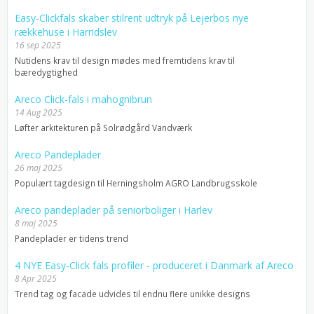
Easy-Clickfals skaber stilrent udtryk på Lejerbos nye
rækkehuse i Harridslev
16 sep 2025
Nutidens krav til design mødes med fremtidens krav til
bæredygtighed
Areco Click-fals i mahognibrun
14 Aug 2025
Løfter arkitekturen på Solrødgård Vandværk
Areco Pandeplader
26 maj 2025
Populært tagdesign til Herningsholm AGRO Landbrugsskole
Areco pandeplader på seniorboliger i Harlev
8 maj 2025
Pandeplader er tidens trend
4 NYE Easy-Click fals profiler - produceret i Danmark af Areco
8 Apr 2025
Trend tag og facade udvides til endnu flere unikke designs