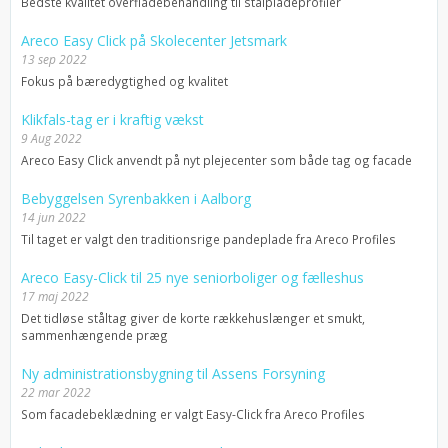
Bedste kvalitet overfladebehandling til stålpladeprofiler
Areco Easy Click på Skolecenter Jetsmark
13 sep 2022
Fokus på bæredygtighed og kvalitet
Klikfals-tag er i kraftig vækst
9 Aug 2022
Areco Easy Click anvendt på nyt plejecenter som både tag og facade
Bebyggelsen Syrenbakken i Aalborg
14 jun 2022
Til taget er valgt den traditionsrige pandeplade fra Areco Profiles
Areco Easy-Click til 25 nye seniorboliger og fælleshus
17 maj 2022
Det tidløse ståltag giver de korte rækkehuslænger et smukt,
sammenhængende præg
Ny administrationsbygning til Assens Forsyning
22 mar 2022
Som facadebeklædning er valgt Easy-Click fra Areco Profiles