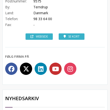
Postnummer:
9575
By:
Terndrup
Land:
Danmark
Telefon:
98 33 64 00
Fax:
-
WEBSIDE
SE KORT
FØLG FIRMA PÅ
NYHEDSARKIV