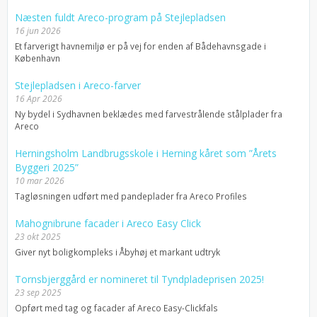
Næsten fuldt Areco-program på Stejlepladsen
16 jun 2026
Et farverigt havnemiljø er på vej for enden af Bådehavnsgade i
København
Stejlepladsen i Areco-farver
16 Apr 2026
Ny bydel i Sydhavnen beklædes med farvestrålende stålplader fra
Areco
Herningsholm Landbrugsskole i Herning kåret som ”Årets
Byggeri 2025”
10 mar 2026
Tagløsningen udført med pandeplader fra Areco Profiles
Mahognibrune facader i Areco Easy Click
23 okt 2025
Giver nyt boligkompleks i Åbyhøj et markant udtryk
Tornsbjerggård er nomineret til Tyndpladeprisen 2025!
23 sep 2025
Opført med tag og facader af Areco Easy-Clickfals