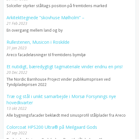
Solceller styrker ståltags position på fremtidens marked
Arkitekttegnede ”skovhuse Mølholm” –
21 Feb 2023
En overgang mellem land og by
Rullestenen, Musicon i Roskilde
31 jan 2023
Areco facadeløsninger til fremtidens bymiljø
Et nutidigt, bæredygtigt tagmateriale vinder endnu en pris!
20 Dec 2022
The Nordic Barnhouse Project vinder publikumsprisen ved
Tyndpladeprisen 2022
Træ og stål i unikt samarbejde i Morsø Forsynings nye
hovedkvarter
13 okt 2022
Alle bygningsfacader beklædt med sinusprofil stålplader fra Areco
Colorcoat HPS200 Ultra® på Meilgaard Gods
27 sep 2022