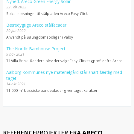
Nyhed: Areco Green Energy Solar
22 Feb 2022
Solcelleløsninger til stålpladen Areco Easy-Click
Bæredygtige Areco stålfacader
20 jan 2022
Anvendt på 88 ungdomsboliger i Valby
The Nordic Barnhouse Project
9 nov 2021
Til Villa Brink I Randers blev der valgt Easy-Click tagprofiler fra Areco
Aalborg Kommunes nye materielgård står snart færdig med
taget
14 okt 2021
11.000 m² klassiske pandeplader giver taget karakter
REFERENCEPROJEKTER FRA
ARECO