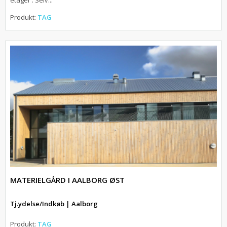
etager . Selv...
Produkt:
TAG
MATERIELGÅRD I AALBORG ØST
Tj.ydelse/Indkøb | Aalborg
Produkt:
TAG