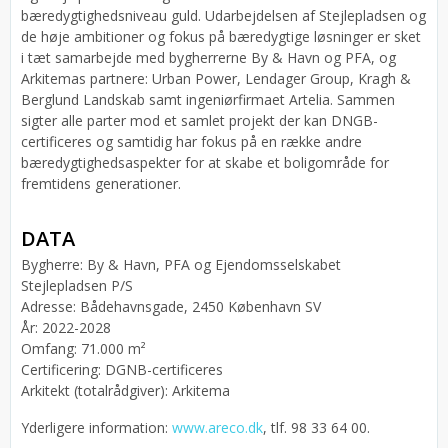
bæredygtighedsniveau guld. Udarbejdelsen af Stejlepladsen og
de høje ambitioner og fokus på bæredygtige løsninger er sket
i tæt samarbejde med bygherrerne By & Havn og PFA, og
Arkitemas partnere: Urban Power, Lendager Group, Kragh &
Berglund Landskab samt ingeniørfirmaet Artelia. Sammen
sigter alle parter mod et samlet projekt der kan DNGB-
certificeres og samtidig har fokus på en række andre
bæredygtighedsaspekter for at skabe et boligområde for
fremtidens generationer.
DATA
Bygherre: By & Havn, PFA og Ejendomsselskabet
Stejlepladsen P/S
Adresse: Bådehavnsgade, 2450 København SV
År: 2022-2028
Omfang: 71.000 m²
Certificering: DGNB-certificeres
Arkitekt (totalrådgiver): Arkitema
Yderligere information:
www.areco.dk
, tlf. 98 33 64 00.