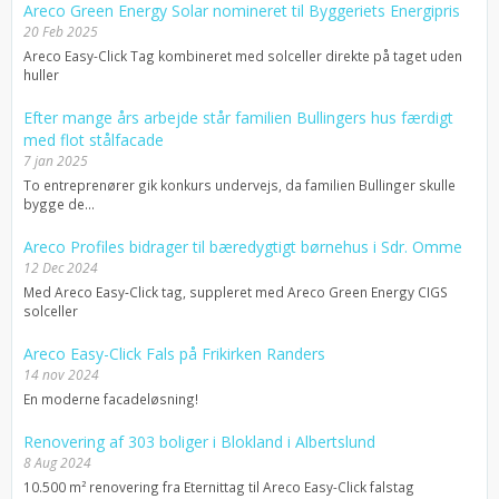
Areco Green Energy Solar nomineret til Byggeriets Energipris
20 Feb 2025
Areco Easy-Click Tag kombineret med solceller direkte på taget uden
huller
Efter mange års arbejde står familien Bullingers hus færdigt
med flot stålfacade
7 jan 2025
To entreprenører gik konkurs undervejs, da familien Bullinger skulle
bygge de...
Areco Profiles bidrager til bæredygtigt børnehus i Sdr. Omme
12 Dec 2024
Med Areco Easy-Click tag, suppleret med Areco Green Energy CIGS
solceller
Areco Easy-Click Fals på Frikirken Randers
14 nov 2024
En moderne facadeløsning!
Renovering af 303 boliger i Blokland i Albertslund
8 Aug 2024
10.500 m² renovering fra Eternittag til Areco Easy-Click falstag